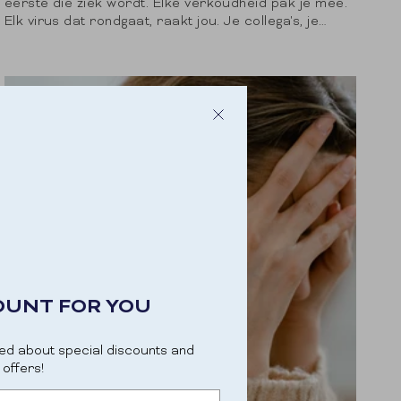
eerste die ziek wordt. Elke verkoudheid pak je mee.
Elk virus dat rondgaat, raakt jou. Je collega's, je
partner, je...
OUNT FOR YOU
ed about special discounts and
offers!