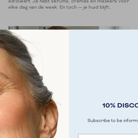
exfolieert. Je hebt serums, crèmes en maskers voor
elke dag van de week. En toch — je huid blijft...
10% DISC
Subscribe to be inform
Email