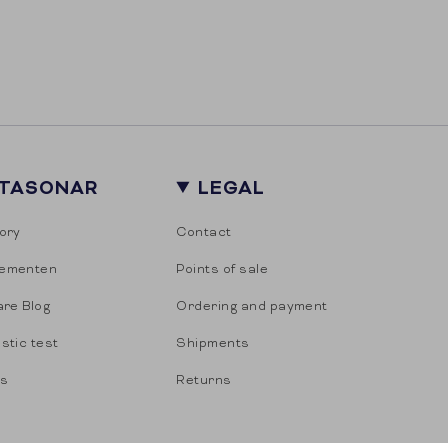
ITASONAR
LEGAL
ory
Contact
ementen
Points of sale
are Blog
Ordering and payment
stic test
Shipments
es
Returns