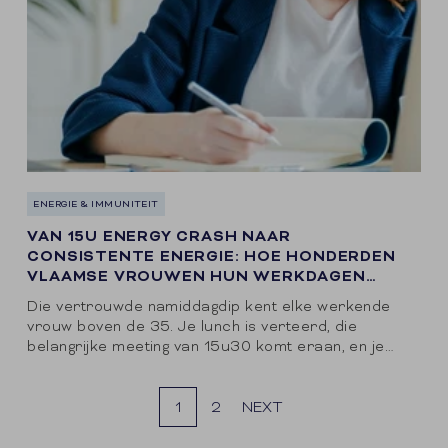
ENERGIE & IMMUNITEIT
VAN 15U ENERGY CRASH NAAR
CONSISTENTE ENERGIE: HOE HONDERDEN
VLAAMSE VROUWEN HUN WERKDAGEN
TRANSFORMEERDEN
Die vertrouwde namiddagdip kent elke werkende
vrouw boven de 35. Je lunch is verteerd, die
belangrijke meeting van 15u30 komt eraan, en je
sleept jezelf naar de keuken voor koffie...
1
2
NEXT