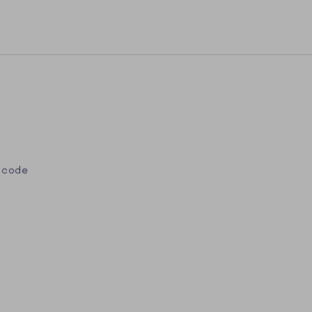
 code
st
Tube