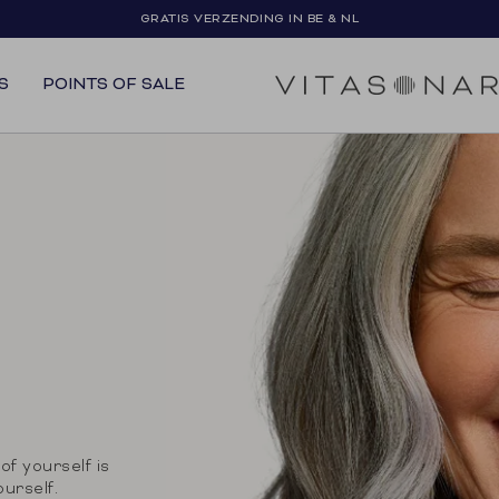
NIEUW
GRATIS VERZENDING IN BE & NL
GOOD GUT & DAILY GREENS+
S
POINTS OF SALE
of yourself is
ourself.