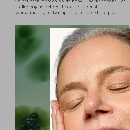
Na het eten meteen op de bank — herkenbaar? Het
is elke dag hetzelfde. Je eet je lunch of
avondmaaltijd, en twintig minuten later lig je plat.
Zwaar gevoel in...