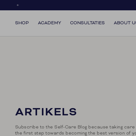
Skip
to
content
SHOP
ACADEMY
CONSULTATIES
ABOUT U
ARTIKELS
Subscribe to the Self-Care Blog because taking care 
the first step towards becoming the best version of y