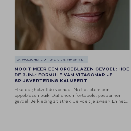
DARMGEZONDHEID
ENERGIE & IMMUNITEIT
NOOIT MEER EEN OPGEBLAZEN GEVOEL: HOE
DE 3-IN-1 FORMULE VAN VITASONAR JE
SPIJSVERTERING KALMEERT
Elke dag hetzelfde verhaal. Na het eten: een
opgeblazen buik. Dat oncomfortabele, gespannen
gevoel. Je kleding zit strak. Je voelt je zwaar. En het
lijkt niet uit te maken wát...