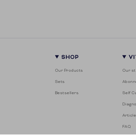
SHOP
V
Our Products
Our st
Sets
Abonn
Bestsellers
Self C
Diagno
Articl
FAQ