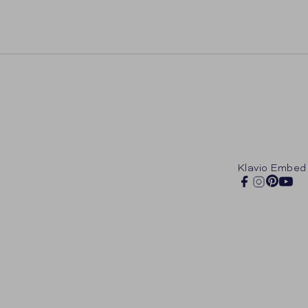
Klavio Embed
Pintere
Facebook
Instagram
You