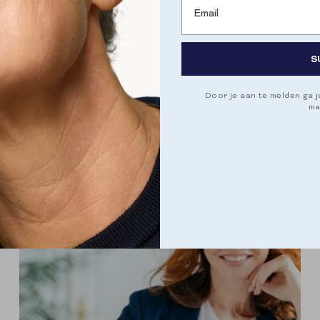
DARMGEZONDHEID
ENERGIE & IMMUNITEIT
S
ELKE DAG OM 14 UUR DIEZELFDE CRASH
Elke dag om 14 uur diezelfde crash Je kent het. Het
Door je aan te melden ga 
is twee uur 's middags, je zit achter je bureau of op
ma
de bank, en opeens is het alsof...