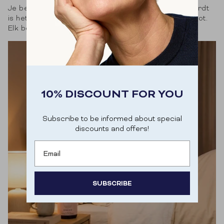
Je bent doodmoe, maar als je om 3 uur wakker wordt
is het voorbij 3 uur. Je ogen gaan open. Je bent kapot.
Elk bot in je lichaam wil slapen....
10% DISCOUNT FOR YOU
Subscribe to be informed about special
discounts and offers!
Email
SUBSCRIBE
Door je aan te melden ga je akkoord met het
ontvangen van e-mailmarketing.