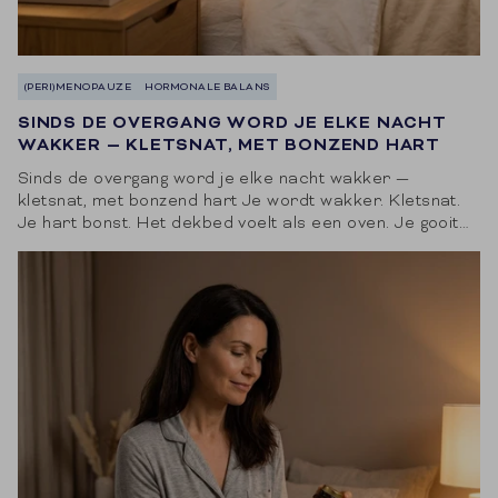
(PERI)MENOPAUZE
HORMONALE BALANS
SINDS DE OVERGANG WORD JE ELKE NACHT
WAKKER — KLETSNAT, MET BONZEND HART
Sinds de overgang word je elke nacht wakker —
kletsnat, met bonzend hart Je wordt wakker. Kletsnat.
Je hart bonst. Het dekbed voelt als een oven. Je gooit
het van...