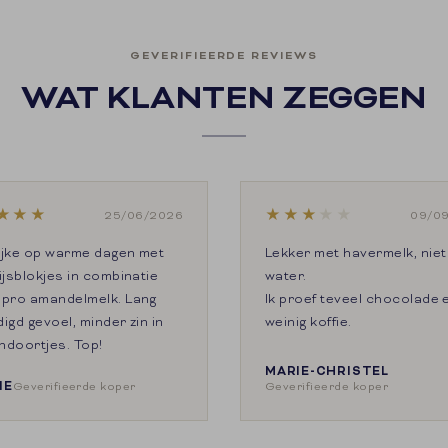
GEVERIFIEERDE REVIEWS
WAT KLANTEN ZEGGEN
★
★
★
★
★
★
★
★
25/06/2026
09/0
ijke op warme dagen met
Lekker met havermelk, niet
ijsblokjes in combinatie
water.
lpro amandelmelk. Lang
Ik proef teveel chocolade 
igd gevoel, minder zin in
weinig koffie.
ndoortjes. Top!
MARIE-CHRISTEL
IE
Geverifieerde koper
Geverifieerde koper