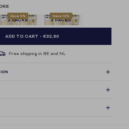
MORE
Save 5%
Save 10%
2 PACKS
3 PACKS
ADD TO CART
€32,90
Free shipping in BE and NL
TION