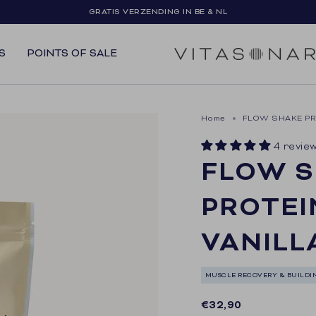
GRATIS VERZENDING IN BE & NL
S
POINTS OF SALE
Home
FLOW SHAKE PRO
4 revie
FLOW 
PROTEI
VANILL
MUSCLE RECOVERY & BUILDI
Regular
€32,90