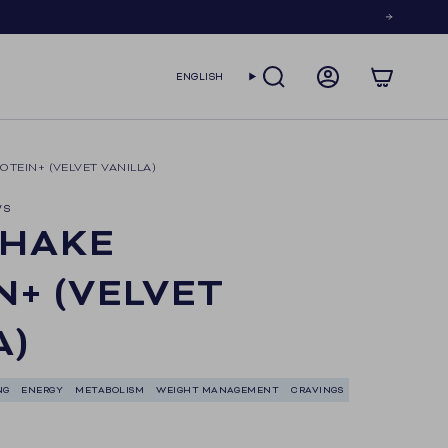
LANGUAGE
ENGLISH
SEARCH
ACCOUNT
TEIN+ (VELVET VANILLA)
ws
SHAKE
N+ (VELVET
A)
NG
ENERGY
METABOLISM
WEIGHT MANAGEMENT
CRAVINGS