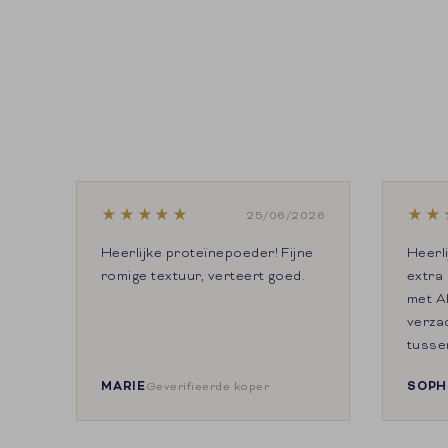
★
★
★
★
★
★
★
25/06/2026
Heerlijke proteïnepoeder! Fijne
Heerl
romige textuur, verteert goed.
extra 
met A
verzad
tusse
MARIE
SOPH
Geverifieerde koper