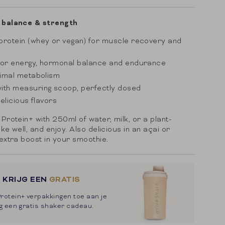
 balance & strength
rotein (whey or vegan) for muscle recovery and
for energy, hormonal balance and endurance
timal metabolism
ith measuring scoop, perfectly dosed
delicious flavors
Protein+ with 250ml of water, milk, or a plant-
ke well, and enjoy. Also delicious in an açai or
 extra boost in your smoothie.
 KRIJG EEN
GRATIS
rotein+ verpakkingen toe aan je
ng een gratis shaker cadeau.