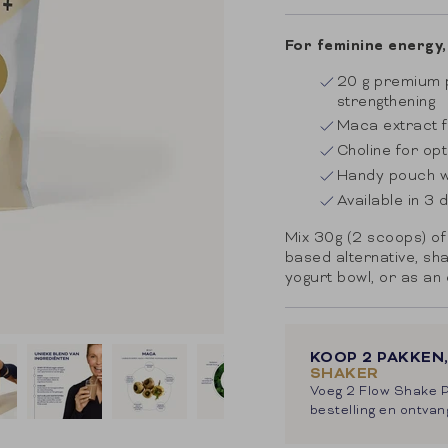
price
For feminine energy,
20 g premium p
strengthening
Maca extract 
Choline for op
Handy pouch w
Available in 3 
Mix 30g (2 scoops) of 
based alternative, sha
yogurt bowl, or as an
KOOP 2 PAKKEN,
SHAKER
Voeg 2 Flow Shake P
bestelling en ontva