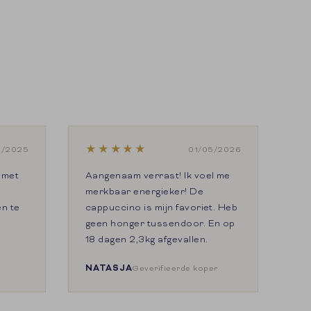
★
★
★
★
★
9/2025
01/05/2026
 met
Aangenaam verrast! Ik voel me
merkbaar energieker! De
en te
cappuccino is mijn favoriet. Heb
geen honger tussendoor. En op
18 dagen 2,3kg afgevallen.
NATASJA
Geverifieerde koper