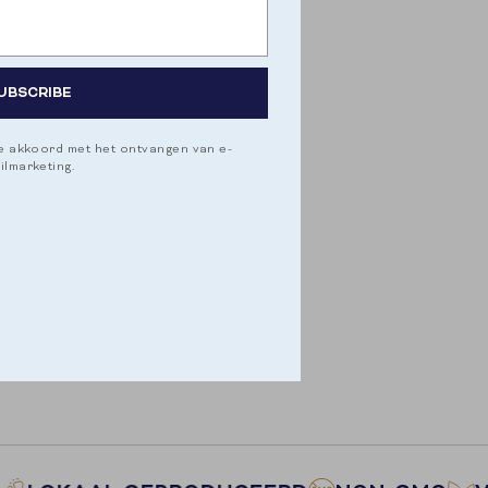
 METABOLISM
anced fat burning.
UBSCRIBE
 and immune system.
je akkoord met het ontvangen van e-
ilmarketing.