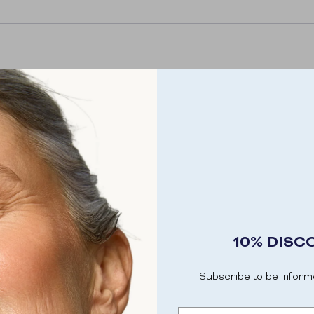
PROTEIN 
STRENGTH
The Flow Shake Protein+ combi
based extracts and essential n
healthy balance in your daily li
10% DISC
20G PROTEIN
Supports muscle reco
Subscribe to be inform
NATURAL EN
Maca and date powder 
Email