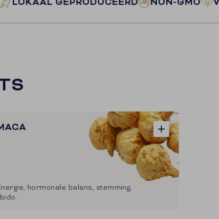
AAL GEPRODUCEERD
NON-GMO
VEGAN 
TS
MACA
Energie, hormonale balans, stemming,
ibido.