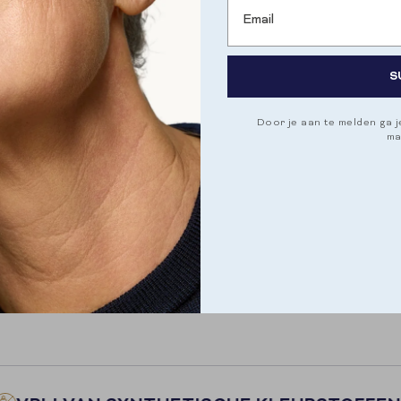
HEALTHY FAT
Choline helps with bal
S
VITAMIN D3
Strengthens muscles
Door je aan te melden ga 
ma