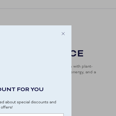
SHAKE FOR
 AND BALANCE
nes 20g of high-quality whey protein with plant-
utrients. Ideal for muscle recovery, energy, and a
fe.
OUNT FOR YOU
 PER SERVING
very and building.
ed about special discounts and
ERGY BOOST
offers!
provide long-lasting energy.