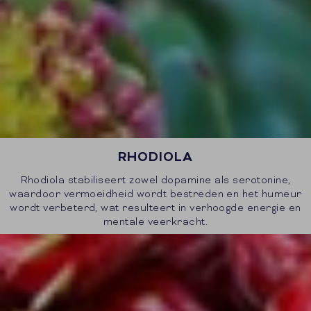
RHODIOLA
Rhodiola stabiliseert zowel dopamine als serotonine,
waardoor vermoeidheid wordt bestreden en het humeur
wordt verbeterd, wat resulteert in verhoogde energie en
mentale veerkracht.