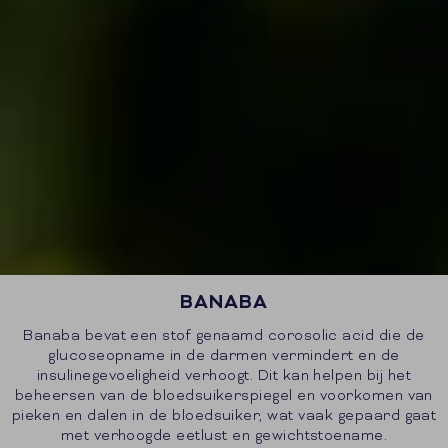
BANABA
Banaba bevat een stof genaamd corosolic acid die de
glucoseopname in de darmen vermindert en de
insulinegevoeligheid verhoogt. Dit kan helpen bij het
beheersen van de bloedsuikerspiegel en voorkomen van
pieken en dalen in de bloedsuiker, wat vaak gepaard gaat
met verhoogde eetlust en gewichtstoename.