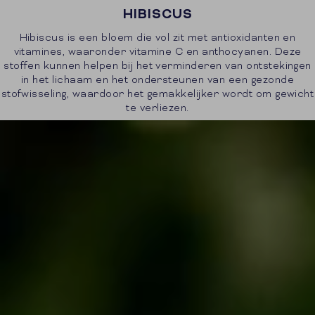
HIBISCUS
Hibiscus is een bloem die vol zit met antioxidanten en
vitamines, waaronder vitamine C en anthocyanen. Deze
stoffen kunnen helpen bij het verminderen van ontstekingen
in het lichaam en het ondersteunen van een gezonde
stofwisseling, waardoor het gemakkelijker wordt om gewicht
te verliezen.