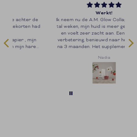
Werkt!
de
Ik neem nu de A.M. Glow Collageen+ een 3
Ik
ad
tal weken, mijn huid is meer gehydrateerd
m
en voelt zeer zacht aan. Een duidelijke
n
verbetering, benieuwd naar het resultaat
na 3 maanden. Het supplement heeft ook
een zeer aangename smaak! Tot nu toe
Nadia
zeer tevreden!