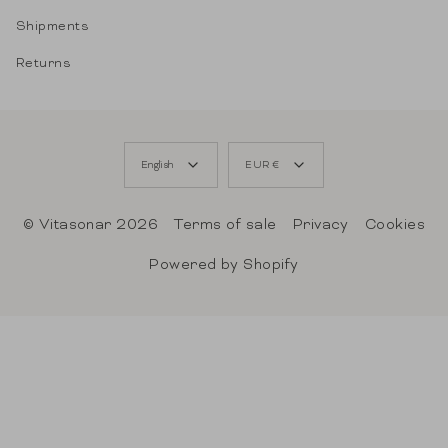
Shipments
Returns
LANGUAGE
CURRENCY
English
EUR €
© Vitasonar 2026
Terms of sale
Privacy
Cookies
Powered by Shopify