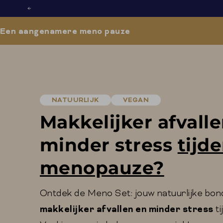
Skip
to
content
Een aangenamere meno pauze
NATUURLIJK
VEGAN
Makkelijker afvall
minder stress
tijd
menopauze?
Ontdek de Meno Set: jouw natuurlijke bo
makkelijker afvallen en minder stress
ti