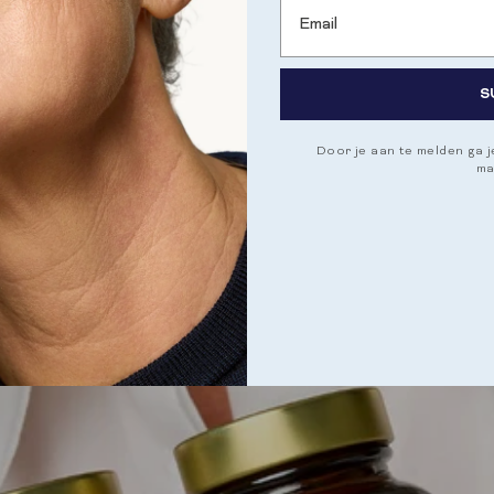
S
Door je aan te melden ga 
ma