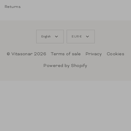
Returns
LANGUAGE
CURRENCY
English
EUR €
© Vitasonar 2026
Terms of sale
Privacy
Cookies
Powered by Shopify