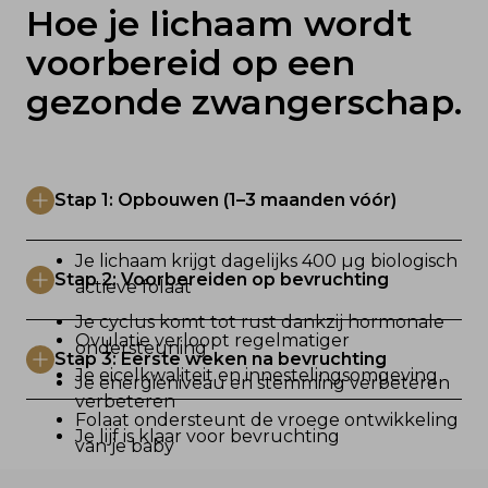
Hoe je lichaam wordt 
voorbereid op een 
gezonde zwangerschap.
Stap 1: Opbouwen (1–3 maanden vóór)
Je lichaam krijgt dagelijks 400 µg biologisch
Stap 2: Voorbereiden op bevruchting
actieve folaat
Je cyclus komt tot rust dankzij hormonale
Ovulatie verloopt regelmatiger
ondersteuning
Stap 3: Eerste weken na bevruchting
Je eicelkwaliteit en innestelingsomgeving
Je energieniveau en stemming verbeteren
verbeteren
Folaat ondersteunt de vroege ontwikkeling
Je lijf is klaar voor bevruchting
van je baby
Minder risico op neurale buisdefecten