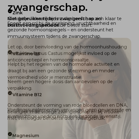
zwangerschap.
Zink
Omdat je lichaam tijd nodig heeft om zich klaar te 
Niet gebruiken tijdens zwangerschap en 
Speelt een rol bij de eicelrijping, vruchtbaarheid en 
maken – en jij verdient de beste start.
borstvoedingsperiode. 
gezonde hormoonspiegels – en ondersteunt het 
immuunsysteem tijdens de zwangerschap.
Let op, door beïnvloeding van de hormoonhuishouding 
heeft Vitex Agnus Castus mogelijkst invloed op de 
Vitamine B6
anticonceptiepil en hormoonspiraaltje. 
Helpt bij het regelen van de hormonale activiteit en 
draagt bij aan een gezonde stemming en minder 
vermoeidheid vóór je menstruatie.
Neem geen hogere dosis dan aanbevolen op de 
verpakking.
Vitamine B12
Ondersteunt de vorming van rode bloedcellen en DNA, 
Voedingssupplementen vervangen geen gevarieerde en 
belangrijk in de vroege zwangerschap en bij vrouwen 
evenwichtige voeding noch een gezonde levensstijl.
met verhoogde behoefte door folaatgebruik.
Magnesium