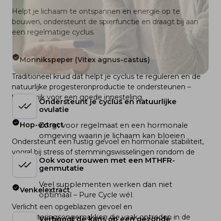
Helpt je lichaam te ontspannen en energie op te 
bouwen, ondersteunt de spierfunctie en draagt bij aan 
een regelmatige cyclus.
Monnikspeper (Vitex agnus-castus)
Traditioneel kruid dat helpt je cyclus te reguleren en de 
natuurlijke progesteronproductie te ondersteunen – 
belangrijk voor een goede innesteling.
Ondersteunt je cyclus en natuurlijke 
ovulatie
Hop-extract
Zorgt voor regelmaat en een hormonale 
omgeving waarin je lichaam kan bloeien
Ondersteunt een rustig gevoel en hormonale stabiliteit, 
vooral bij stress of stemmingswisselingen rondom de 
Ook voor vrouwen met een MTHFR-
cyclus.
genmutatie
Veel supplementen werken dan niet 
Venkelextract
optimaal – Pure Cycle wél.
Verlicht een opgeblazen gevoel en 
spijsverteringsongemakken die vaak optreden in de 
Verhoogt de kans op een gezonde 