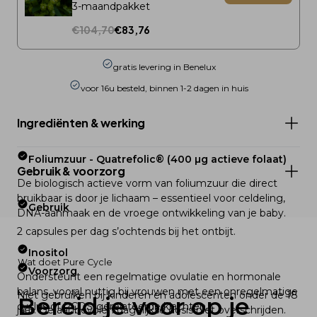
3-maandpakket
€104,70
€83,76
gratis levering in Benelux
voor 16u besteld, binnen 1-2 dagen in huis
Ingrediënten & werking
Foliumzuur - Quatrefolic® (400 µg actieve folaat)
Gebruik & voorzorg 
De biologisch actieve vorm van foliumzuur die direct 
bruikbaar is door je lichaam – essentieel voor celdeling, 
Gebruik
DNA-aanmaak en de vroege ontwikkeling van je baby.
2 capsules per dag s’ochtends bij het ontbijt.
Inositol
Wat doet Pure Cycle
Voorzorg
Ondersteunt een regelmatige ovulatie en hormonale 
balans, vooral nuttig bij vrouwen met een onregelmatige 
Niet gebruiken bij kinderen en adolescenten onder de 18 
Bereid je voor op je 
cyclus of PCOS-gerelateerde klachten.
jaar. De aanbevolen dagelijkse dosis niet overschrijden. 