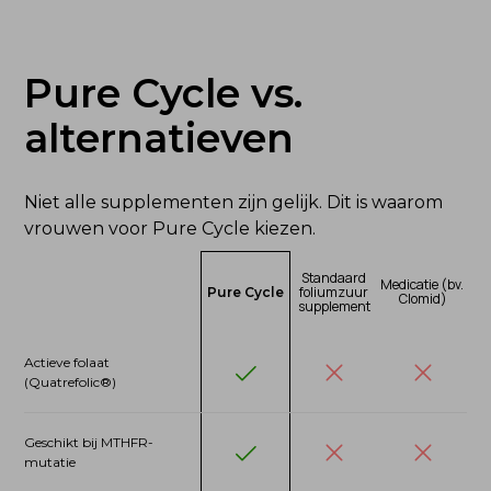
Je lichaam is al optimaal voorbereid op
celdeling & DNA-aanmaak
Pure Cycle vs. 
alternatieven
Niet alle supplementen zijn gelijk. Dit is waarom 
vrouwen voor Pure Cycle kiezen.
Standaard 
Medicatie (bv. 
foliumzuur 
Pure Cycle
Clomid)
supplement
Actieve folaat 
(Quatrefolic®)
Geschikt bij MTHFR-
mutatie