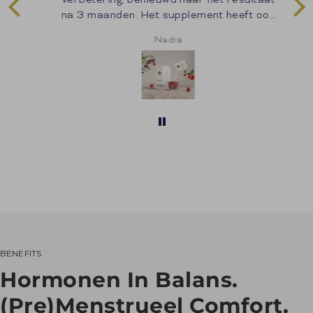
na 3 maanden. Het supplement heeft ook
een zeer aangename smaak! Tot nu toe
Nadia
zeer tevreden!
BENEFITS
Hormonen In Balans.
(Pre)menstrueel Comfort.