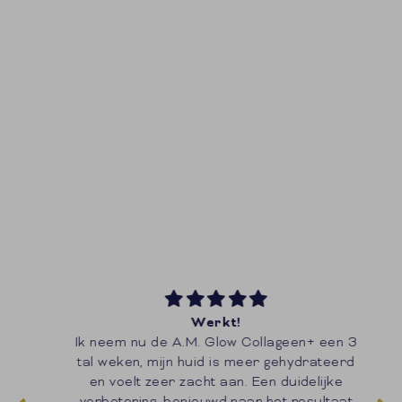
Werkt!
de
Ik neem nu de A.M. Glow Collageen+ een 3
Ik
ad
tal weken, mijn huid is meer gehydrateerd
m
en voelt zeer zacht aan. Een duidelijke
n
verbetering, benieuwd naar het resultaat