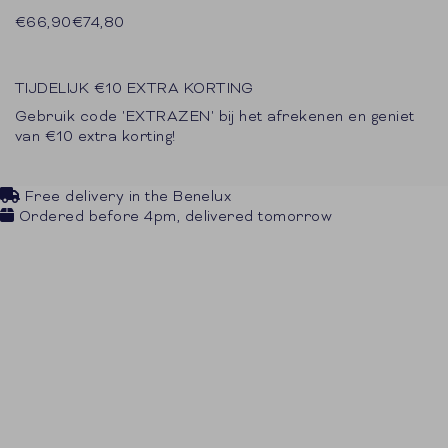
Translation missing: en.product.price.sale_price
Translation missing: en.product.price.regular_pric
€66,90
€74,80
TIJDELIJK €10 EXTRA KORTING
Gebruik code 'EXTRAZEN' bij het afrekenen en geniet
van €10 extra korting!
Free delivery in the Benelux
Ordered before 4pm, delivered tomorrow