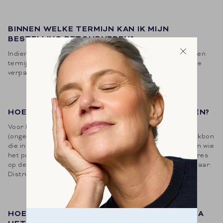
BINNEN WELKE TERMIJN KAN IK MIJN
BESTELLING RETOURNEREN?
Indien u een product wilt retourneren, heeft u hiervoor een
termijn van 14 dagen. De producten moeten in de originele
verpakking zitten en ongeopend zijn.
HOE KAN IK MIJN BESTELLING RETOURNEREN?
Voor Nederland/België: Plaats hiervoor het product
(ongeopend) terug in de originele doos, samen met de pakbon
die in de verpakking zat. Hierdoor kunnen wij identificeren wie
het pakket heeft geretourneerd. Vergeet niet je eigen adres
op de doos onleesbaar te maken en stuur het pakketje naar:
Distrimedia, Schoenstraat 14, B-9140 Temse.
HOE SNEL ONTVANG IK MIJN GELD TERUG NA