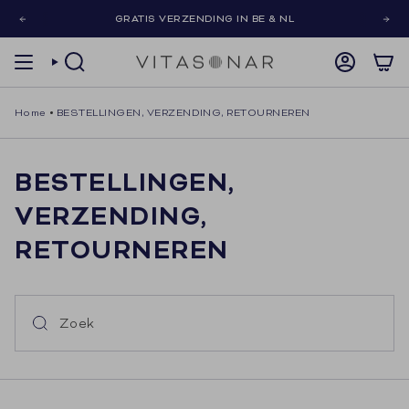
Skip
GRATIS VERZENDING IN BE & NL
to
content
SEARCH
ACCOUNT
Home
BESTELLINGEN, VERZENDING, RETOURNEREN
BESTELLINGEN,
VERZENDING,
RETOURNEREN