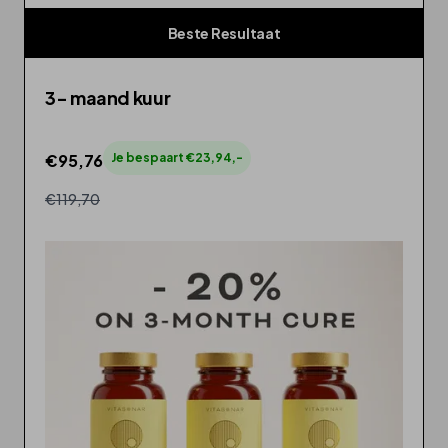
Beste Resultaat
3- maand kuur
€95,76
Je bespaart €23,94,-
€119,70