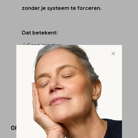
zonder je systeem te forceren.
Dat betekent:
Geen injecties
Geen maagklachten
Geen doktersbezoeken
Geen afhankelijkheid
Gewoon een slimme aanvulling op je 
routine.
08.
Wat gebruikers zeggen: