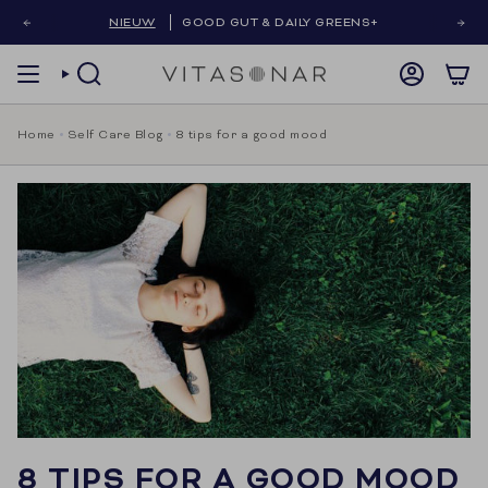
Skip
NIEUW
GOOD GUT & DAILY GREENS+
to
content
SEARCH
ACCOUNT
Home
Self Care Blog
8 tips for a good mood
8 TIPS FOR A GOOD MOOD