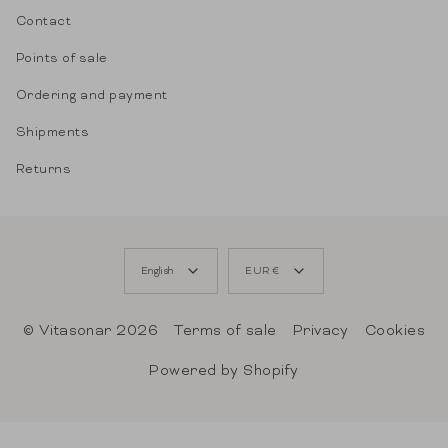
Contact
Points of sale
Ordering and payment
Shipments
Returns
LANGUAGE
CURRENCY
English
EUR €
© Vitasonar 2026
Terms of sale
Privacy
Cookies
Powered by Shopify