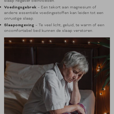
slaap negatief beïnvloeden.
Voedingsgebrek
– Een tekort aan magnesium of
andere essentiële voedingsstoffen kan leiden tot een
onrustige slaap.
Slaapomgeving
– Te veel licht, geluid, te warm of een
oncomfortabel bed kunnen de slaap verstoren.